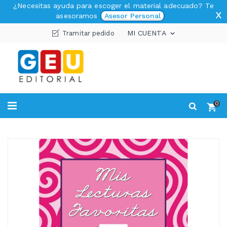
¿Necesitas ayuda para escoger el material adecuado? Te
x
asesoramos
Asesor Personal
MI CUENTA
Tramitar pedido

0