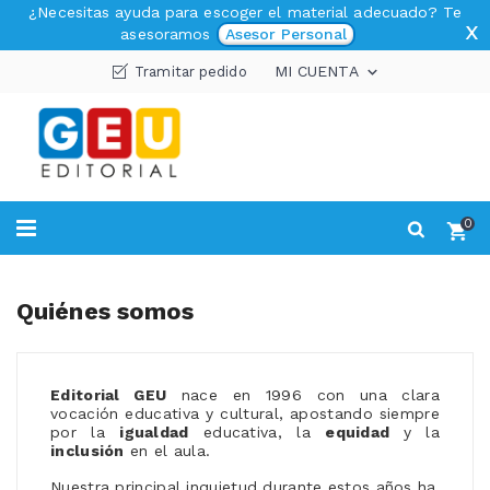
¿Necesitas ayuda para escoger el material adecuado? Te
x
asesoramos
Asesor Personal
MI CUENTA
Tramitar pedido

0
Quiénes somos
Editorial GEU
nace en 1996 con una clara
vocación educativa y cultural, apostando siempre
por la
igualdad
educativa, la
equidad
y la
inclusión
en el aula.
Nuestra principal inquietud durante estos años ha