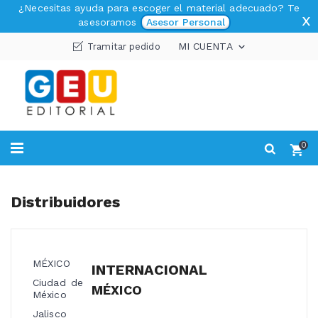
¿Necesitas ayuda para escoger el material adecuado? Te
x
asesoramos
Asesor Personal
MI CUENTA
Tramitar pedido

0
Distribuidores
MÉXICO
INTERNACIONAL
Ciudad de
MÉXICO
México
Jalisco