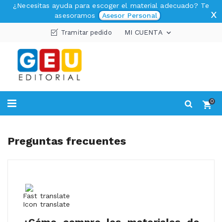
¿Necesitas ayuda para escoger el material adecuado? Te
x
asesoramos
Asesor Personal
MI CUENTA
Tramitar pedido

0
Preguntas frecuentes
Fast translate
Icon translate
¿Cómo compro los materiales de