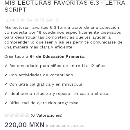
MIS LECTURAS FAVORITAS 6.3 · LETRA
SCRIPT
978-84-9915-249-3
ISBN:
Mis lecturas favoritas 6.3 forma parte de una colección
compuesta por 18 cuadernos específicamente diseñados
para desarrollar las competencias que les ayudan a
comprender lo que leen y así les permite comunicarse de
una manera más clara y eficiente.
Orientado a
6º de Educación Primaria.
✔
Recomendado para niños de entre 11 a 12 años
✔
Con actividades de vocabulario
✔
Con letra caligráfica y en minúscula
✔
Ideal como refuerzo y repaso
en casa o el aula
✔
Dificultad de ejercicios progresiva
(0 Valoraciones)
220,00 MXN
Impuestos incluidos