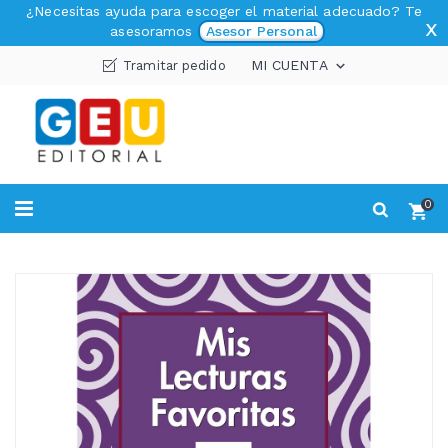
¿Necesitas ayuda para escoger el material adecuado? Te
x
asesoramos
Asesor Personal
MI CUENTA
Tramitar pedido

0