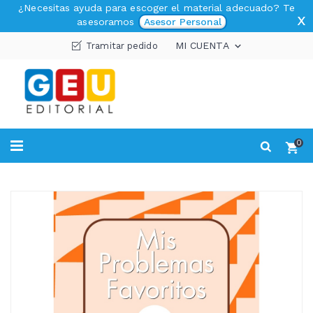
¿Necesitas ayuda para escoger el material adecuado? Te
x
asesoramos
Asesor Personal
MI CUENTA
Tramitar pedido

0