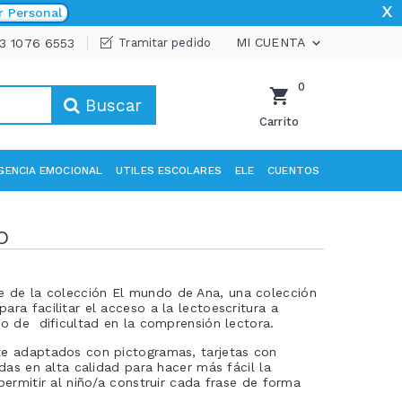
x
r Personal
MI CUENTA
33 1076 6553
Tramitar pedido

0
Buscar
Carrito
IGENCIA EMOCIONAL
UTILES ESCOLARES
ELE
CUENTOS
O
e de la colección El mundo de Ana, una colección
ra facilitar el acceso a la lectoescritura a
po de dificultad en la comprensión lectora.
te adaptados con pictogramas, tarjetas con
adas en alta calidad para hacer más fácil la
permitir al niño/a construir cada frase de forma