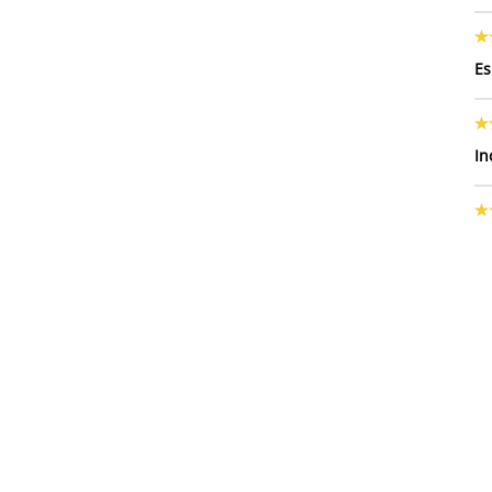
Es
In
m
El
ay
Editorial GEU
Fomento de la lectura
Ana va al c