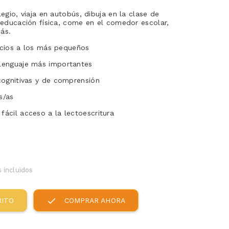
egio, viaja en autobús, dibuja en la clase de
 educación física, come en el comedor escolar,
ás.
inicios a los más pequeños
 lenguaje más importantes
 cognitivas y de comprensión
s/as
fácil acceso a la lectoescritura
 incluidos
check
RITO
COMPRAR AHORA