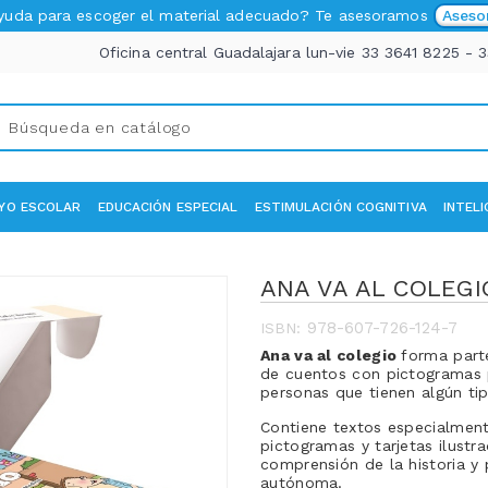
ayuda para escoger el material adecuado? Te asesoramos
Aseso
Oficina central Guadalajara lun-vie 33 3641 8225 - 
YO ESCOLAR
EDUCACIÓN ESPECIAL
ESTIMULACIÓN COGNITIVA
INTEL
ANA VA AL COLEGI
978-607-726-124-7
ISBN:
Ana va al colegio
forma part
de cuentos con pictogramas pa
personas que tienen algún ti
Contiene textos especialmen
pictogramas y tarjetas ilustr
comprensión de la historia y 
autónoma.