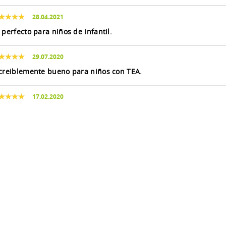
28.04.2021
 perfecto para niños de infantil.
29.07.2020
creiblemente bueno para niños con TEA.
17.02.2020
uy bueno
16.05.2019
 peque este año irá a P3 y este cuento con pictogramas puede
udarle con los cambios
olegio