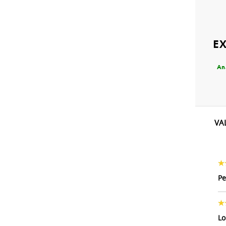
E
An
VA
Pe
Lo