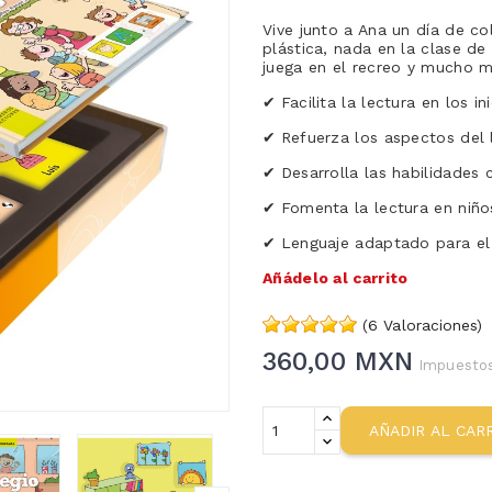
Vive junto a Ana un día de col
plástica, nada en la clase de
juega en el recreo y mucho m
✔
Facilita la lectura en los 
✔
Refuerza los aspectos del
✔
Desarrolla las habilidades
✔
Fomenta la lectura en niño
✔
Lenguaje adaptado para el 
Añádelo al carrito
(6 Valoraciones)
360,00 MXN
Impuestos
AÑADIR AL CAR