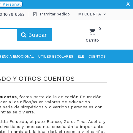
x
r Personal
MI CUENTA
33 1076 6553
Tramitar pedido

0
Buscar
Carrito
IGENCIA EMOCIONAL
UTILES ESCOLARES
ELE
CUENTOS
ADO Y OTROS CUENTOS
 cuentos,
forma parte de la colección Educación
car a los niños/as en valores de educación
serie de simpáticos y divertidos personajes con
ntras se divierte.
dilla Perseida, el pato Blanco, Zoro, Tina, Adelfa y
n divertidas y amenas nos enseñarán lo importante
e, la amistad, la igualdad, el respeto y el cariño.