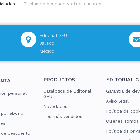
iciados
El planeta Acabado y otros cuentos
Editorial GEU
Jalisco
México
PRODUCTOS
EDITORIAL G
ENTA
Catálogos de Editorial
Garantía de dev
ión personal
GEU
Aviso legal
Novedades
Política de coo
 por abono
Los más vendidos
Quiénes somos
nes
Política de priv
 de descuento