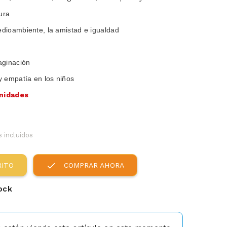
ura
dioambiente, la amistad e igualdad
aginación
y empatía en los niños
unidades
 incluidos
check
RITO
COMPRAR AHORA
ock