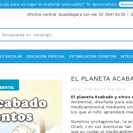
ayuda para escoger el material adecuado? Te asesoramos
Aseso
Oficina central Guadalajara lun-vie 33 3641 8225 - 
YO ESCOLAR
EDUCACIÓN ESPECIAL
ESTIMULACIÓN COGNITIVA
INTEL
EL PLANETA ACAB
978-84-17746-29-6
ISBN:
El planeta Acabado y otros
Ambiental, diseñada para edu
medioambiental mediante una 
los que el niño aprenderá mie
Nuestros protagonistas, la ar
Charli, con sus aventuras ta
que es cuidar el medioambient