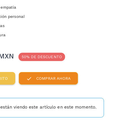
a empatía
ción personal
cas
ura
 MXN
50% DE DESCUENTO
check
RITO
COMPRAR AHORA
están viendo este artículo en este momento.