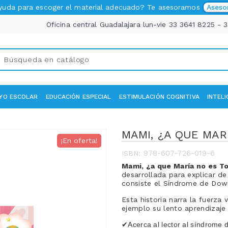
ayuda para escoger el material adecuado? Te asesoramos
Aseso
Oficina central Guadalajara lun-vie 33 3641 8225 - 
YO ESCOLAR
EDUCACIÓN ESPECIAL
ESTIMULACIÓN COGNITIVA
INTEL
MAMI, ¿A QUE MAR
¡En oferta!
978-607-726-019-6
ISBN:
Mami, ¿a que María no es T
desarrollada para explicar d
consiste el Síndrome de Dow
Esta historia narra la fuerza
ejemplo su lento aprendizaje
✔Acerca al lector al síndrome