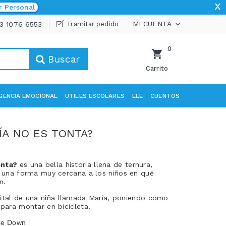
x
r Personal
MI CUENTA
33 1076 6553
Tramitar pedido

0
Buscar
Carrito
IGENCIA EMOCIONAL
UTILES ESCOLARES
ELE
CUENTOS
ÍA NO ES TONTA?
onta?
es una bella historia llena de ternura,
e una forma muy cercana a los niños en qué
n.
 vital de una niña llamada María, poniendo como
 para montar en bicicleta.
 de Down