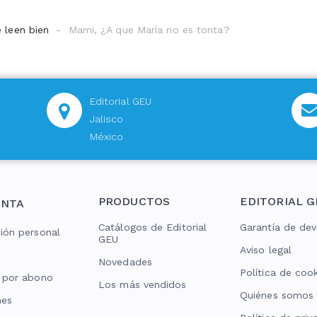
 leen bien
Mami, ¿A que María no es tonta?
Editorial GEU
Jalisco
México
PRODUCTOS
EDITORIAL G
ENTA
Catálogos de Editorial
Garantía de dev
ión personal
GEU
Aviso legal
Novedades
Política de coo
 por abono
Los más vendidos
Quiénes somos
nes