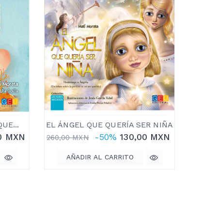
UE...
EL ÁNGEL QUE QUERÍA SER NIÑA
M
0 MXN
-50%
130,00 MXN
260,00 MXN
240,0
AÑADIR AL CARRITO
A